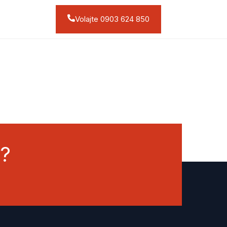
Volajte 0903 624 850
y?