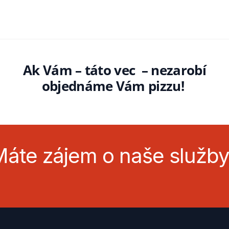
Ak Vám – táto vec – nezarobí
objednáme Vám pizzu!
áte zájem o naše služb